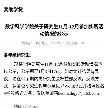
奖助学贷
数学科学学院关于研究生11月-12月参加实践活
动情况的公示
发布者：
发布时间：2025-12-31
浏览次数：
185
各年级研究生：
现将学院研究生11月-
12
月参加实践活动情况予
以公示，公示期至
1
月
3
日
17
点，如对统计结果有异
议，请在公示期内向研究生会权益部反映。反映方
式：请各位研究生将申诉意见以
Word
形式并按照姓名
+
学号格式命名，发送至邮箱
heumathqyb@163.com
。
博士汇总.xlsx