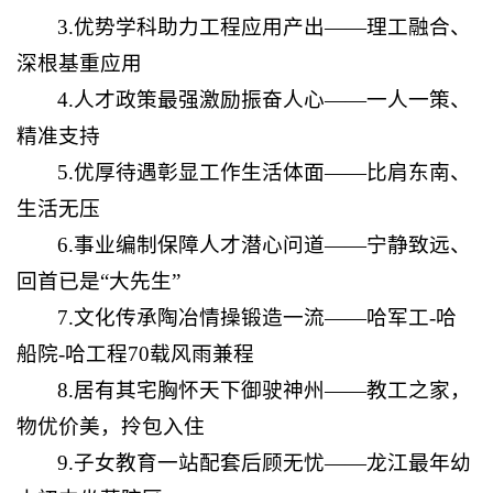
3.优势学科助力工程应用产出——理工融合、
深根基重应用
4.人才政策最强激励振奋人心——一人一策、
精准支持
5.优厚待遇彰显工作生活体面——比肩东南、
生活无压
6.事业编制保障人才潜心问道——宁静致远、
回首已是“大先生”
7.文化传承陶冶情操锻造一流——哈军工-哈
船院-哈工程70载风雨兼程
8.居有其宅胸怀天下御驶神州——教工之家，
物优价美，拎包入住
9.子女教育一站配套后顾无忧——龙江最年幼